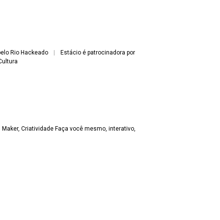
 pelo Rio Hackeado
|
Estácio é patrocinadora por
Cultura
, Maker, Criatividade Faça você mesmo, interativo,
do documento