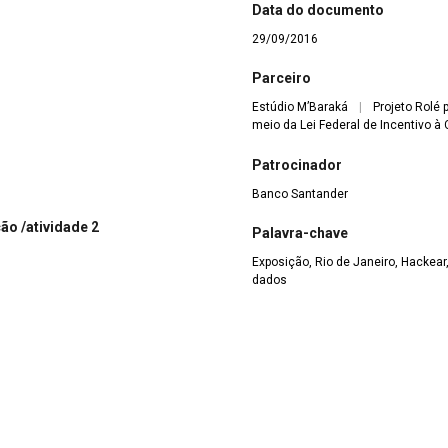
Data do documento
29/09/2016
Parceiro
Estúdio M’Baraká
|
Projeto Rolé
meio da Lei Federal de Incentivo à 
Patrocinador
Banco Santander
ão /atividade 2
Palavra-chave
Exposição, Rio de Janeiro, Hackear
dados
Responsável pela inclusão 
Marcela Sabino