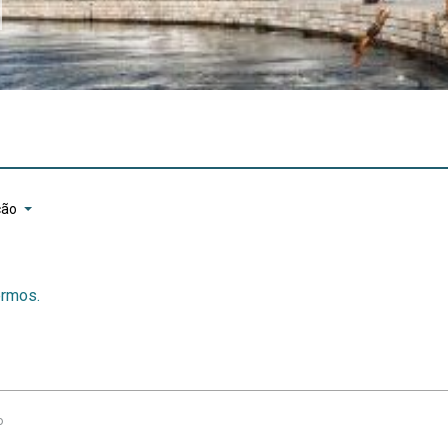
ção
ermos.
o